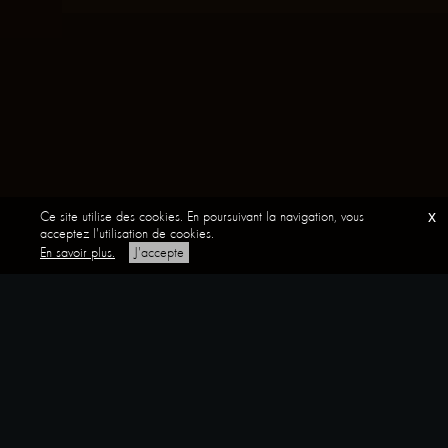
Ce site utilise des cookies. En poursuivant la navigation, vous
x
acceptez l'utilisation de cookies.
En savoir plus.
J'accepte